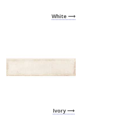
White
Ivory