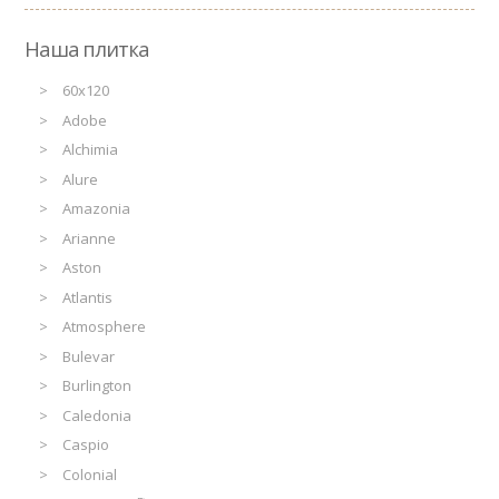
Наша плитка
60x120
Adobe
Alchimia
Alure
Amazonia
Arianne
Aston
Atlantis
Atmosphere
Bulevar
Burlington
Caledonia
Caspio
Colonial