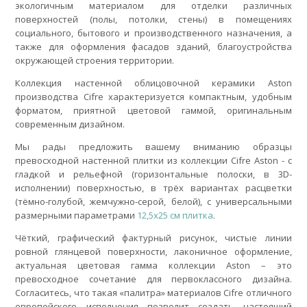
экологичным материалом для отделки различных
поверхностей (полы, потолки, стены) в помещениях
социального, бытового и производственного назначения, а
также для оформления фасадов зданий, благоустройства
окружающей строения территории.
Коллекция настенной облицовочной керамики Aston
производства Cifre характеризуется компактным, удобным
форматом, приятной цветовой гаммой, оригинальным
современным дизайном.
Мы рады предложить вашему вниманию образцы
превосходной настенной плитки из коллекции Cifre Aston - с
гладкой и рельефной (горизонтальные полоски, в 3D-
исполнении) поверхностью, в трёх вариантах расцветки
(тёмно-голубой, жемчужно-серой, белой), с универсальными
размерными параметрами
12,5х25 см плитка
.
Чёткий, графический фактурный рисунок, чистые линии
ровной глянцевой поверхности, лаконичное оформление,
актуальная цветовая гамма коллекции Aston – это
превосходное сочетание для первоклассного дизайна.
Согласитесь, что такая «палитра» материалов Cifre отличного
европейского исполнения позволит создать настоящий