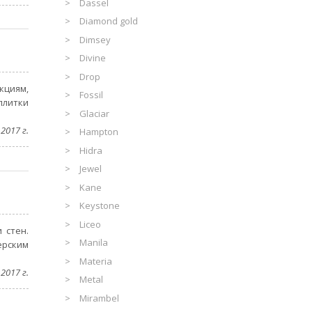
Dassel
Diamond gold
Dimsey
Divine
Drop
кциям,
Fossil
плитки
Glaciar
2017 г.
Hampton
Hidra
Jewel
Kane
Keystone
Liceo
 стен.
Manila
ерским
Materia
2017 г.
Metal
Mirambel