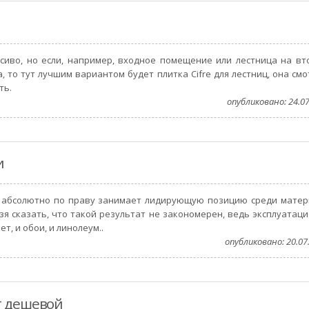
асиво, но если, например, входное помещение или лестница на вт
то тут лучшим вариантом будет плитка Cifre для лестниц, она смо
ть.
опубликовано: 24.07
и
а абсолютно по праву занимает лидирующую позицию среди матер
ьзя сказать, что такой результат не закономерен, ведь эксплуатац
т, и обои, и линолеум..
опубликовано: 20.07.
т дешевой