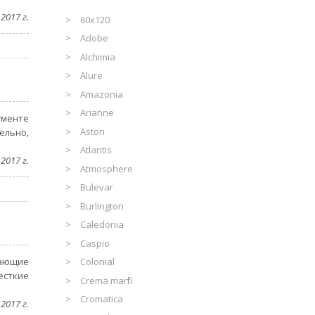
2017 г.
60x120
Adobe
Alchimia
Alure
Amazonia
Arianne
гменте
Aston
ельно,
Atlantis
2017 г.
Atmosphere
Bulevar
Burlington
Caledonia
Caspio
вающие
Colonial
есткие
Crema marfil
Cromatica
2017 г.