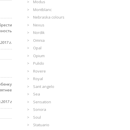
Modus
Montblanc
Nebraska colours
Nexus
брести
жность
Nordik
Omnia
2017 г.
Opal
Opium
Pulido
Rovere
Royal
ебенку
Sant angelo
иятнее
Sea
.2017 г
Sensation
Sonora
Soul
Statuario