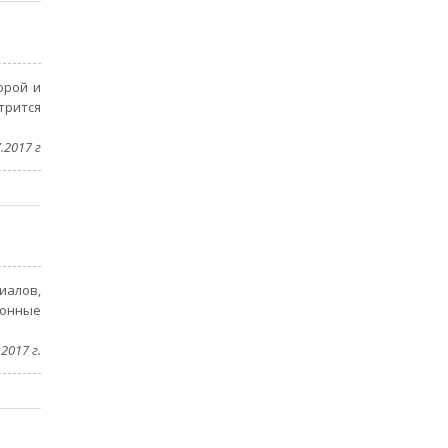
орой и
трится
.2017 г
иалов,
ионные
2017 г.