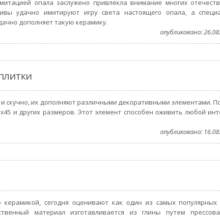
имитацией опала заслужено привлекла внимание многих отечест
ивы удачно имитируют игру света настоящего опала, а специ
удачно дополняет такую керамику.
опубликовано: 26.08.
 плитки
 и скучно, их дополняют различными декоративными элементами. П
45 и других размеров. Этот элемент способен оживить любой инт
опубликовано: 16.08.
о керамикой, сегодня оценивают как один из самых популярных
сственный материал изготавливается из глины путем прессов