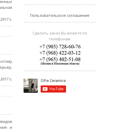
венных
альная
Пользовательское соглашение
2017 г.
Сделать заказ Вы можете по
телефонам:
оэтому
ерьер,
2017 г.
 видов
ания и