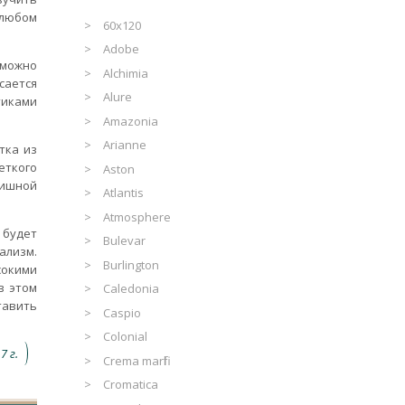
 любом
60x120
Adobe
 можно
Alchimia
сается
Alure
тиками
Amazonia
Arianne
тка из
еткого
Aston
нишной
Atlantis
Atmosphere
 будет
Bulevar
ализм.
Burlington
сокими
в этом
Caledonia
тавить
Caspio
Colonial
7 г.
Crema marfil
Cromatica