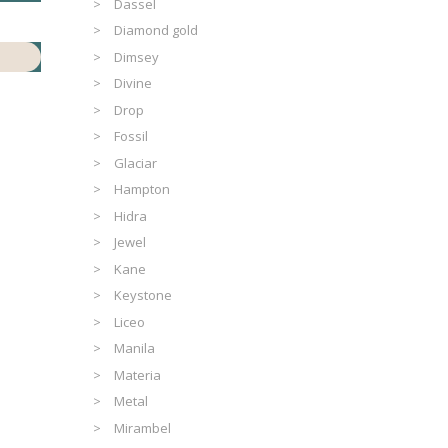
Dassel
Diamond gold
Dimsey
Divine
Drop
Fossil
Glaciar
Hampton
Hidra
Jewel
Kane
Keystone
Liceo
Manila
Materia
Metal
Mirambel