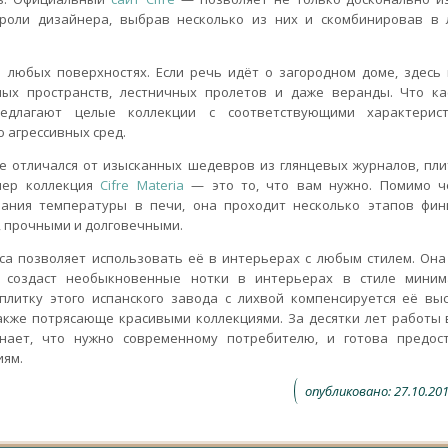
 роли дизайнера, выбрав несколько из них и скомбинировав в
а любых поверхностях. Если речь идёт о загородном доме, здесь
ых пространств, лестничных пролетов и даже веранды. Что ка
едлагают целые коллекции с соответствующими характерис
 агрессивных сред.
е отличался от изысканных шедевров из глянцевых журналов, пли
мер коллекция
Cifre Materia
— это то, что вам нужно. Помимо ч
вания температуры в печи, она проходит несколько этапов фи
, прочными и долговечными.
ca позволяет использовать её в интерьерах с любым стилем. Она
и создаст необыкновенные нотки в интерьерах в стиле миним
литку этого испанского завода с лихвой компенсируется её вы
также потрясающе красивыми коллекциями. За десятки лет работы 
нает, что нужно современному потребителю, и готова предос
иям.
опубликовано: 27.10.201