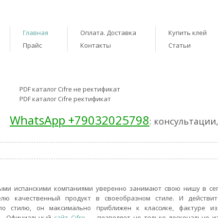
Главная
Оплата. Доставка
Купить клей
Прайс
Контакты
Статьи
PDF каталог Cifre не ректификат
PDF каталог Cifre ректификат
WhatsApp +79032025798
: консультации
нными испанскими компаниями уверенно занимают свою нишу в се
елю качественный продукт в своеобразном стиле. И действит
о стилю, он максимально приближен к классике, фактуре из
ь. Официальный
сайт Cifre
— позволяет не только досконально и