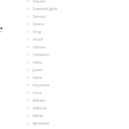
Dassel
Diamond gold
Dimsey
Divine
Drop
Fossil
Glaciar
Hampton
Hidra
Jewel
Kane
Keystone
Liceo
Manila
Materia
Metal
Mirambel