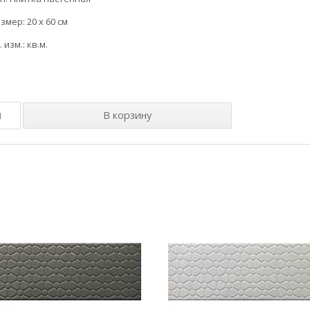
змер: 20 x 60 см
. изм.: кв.м.