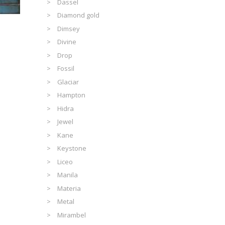
Dassel
Diamond gold
Dimsey
Divine
Drop
Fossil
Glaciar
Hampton
Hidra
Jewel
Kane
Keystone
Liceo
Manila
Materia
Metal
Mirambel