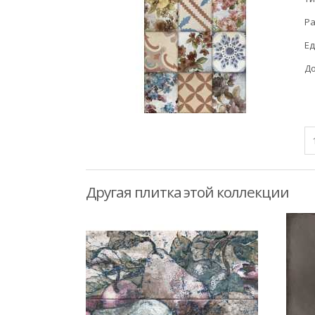
Ра
Ед
До
Другая плитка этой коллекции