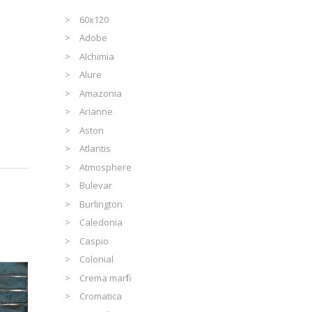
60x120
Adobe
Alchimia
Alure
Amazonia
Arianne
Aston
Atlantis
Atmosphere
Bulevar
Burlington
Caledonia
Caspio
Colonial
Crema marfil
Cromatica