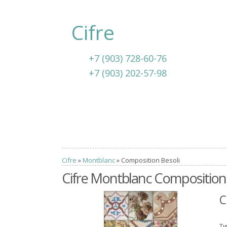
Cifre
+7 (903) 728-60-76
+7 (903) 202-57-98
Cifre
»
Montblanc
» Composition Besoli
Cifre Montblanc Composition 
C
Ти