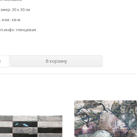
змер: 30 x 30 см
. изм.: кв.м.
п.инфо: глянцевая