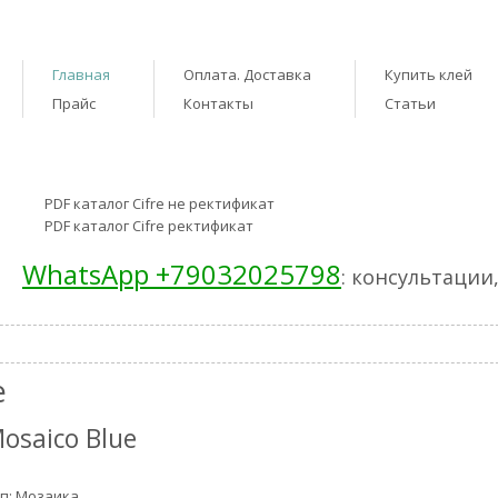
Главная
Оплата. Доставка
Купить клей
Прайс
Контакты
Статьи
PDF каталог Cifre не ректификат
PDF каталог Cifre ректификат
WhatsApp +79032025798
: консультации
e
osaico Blue
п: Мозаика