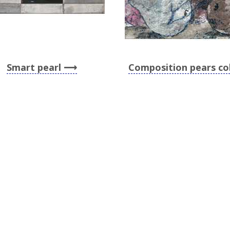
Smart pearl
Composition pears co