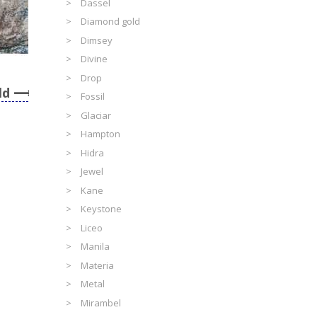
Dassel
Diamond gold
Dimsey
Divine
Drop
ld
Fossil
Glaciar
Hampton
Hidra
Jewel
Kane
Keystone
Liceo
Manila
Materia
Metal
Mirambel