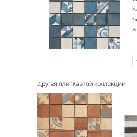
Ра
Ед
До
Другая плитка этой коллекции