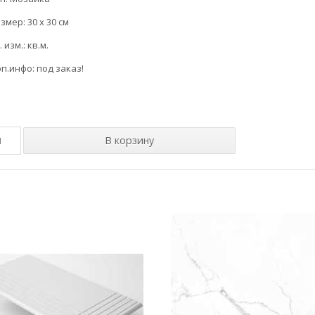
змер: 30 x 30 см
. изм.: кв.м.
п.инфо: под заказ!