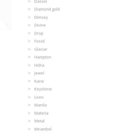
Dassel
Diamond gold
Dimsey
Divine
Drop
Fossil
Glaciar
Hampton
Hidra
Jewel
Kane
Keystone
Liceo
Manila
Materia
Metal
Mirambel