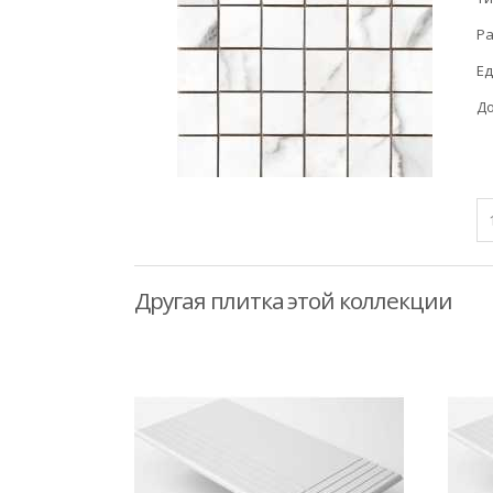
Ра
Ед
До
Другая плитка этой коллекции