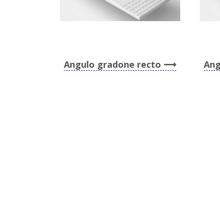
Angulo gradone recto
Ang