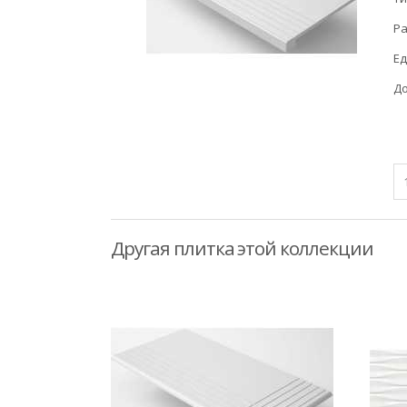
Ра
Ед
До
Другая плитка этой коллекции