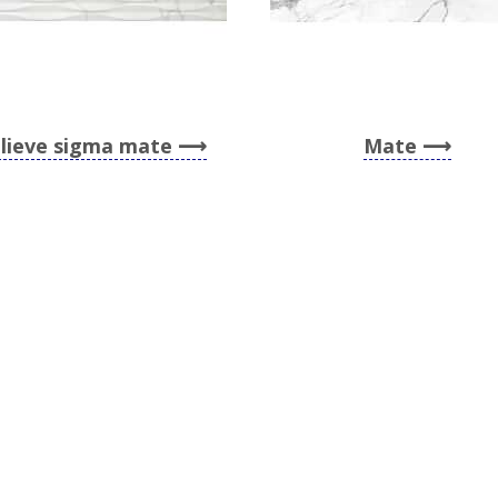
lieve sigma mate
Mate