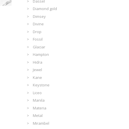
Dassel
Diamond gold
Dimsey
Divine
Drop
Fossil
Glaciar
Hampton
Hidra
Jewel
Kane
Keystone
Liceo
Manila
Materia
Metal
Mirambel