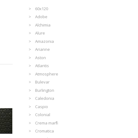
60x120
Adobe
Alchimia
Alure
Amazonia
Arianne
Aston
Atlantis
Atmosphere
Bulevar
Burlington
Caledonia
Caspio
Colonial
Crema marfil
Cromatica