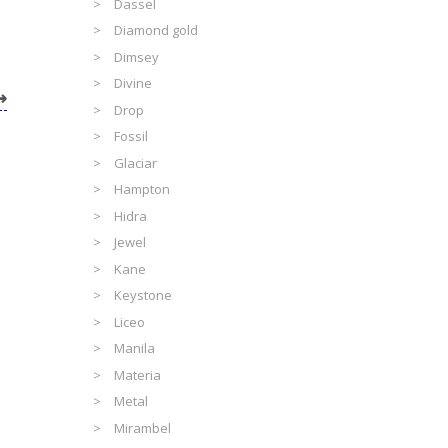
Dassel
Diamond gold
Dimsey
Divine
Drop
Fossil
Glaciar
Hampton
Hidra
Jewel
Kane
Keystone
Liceo
Manila
Materia
Metal
Mirambel