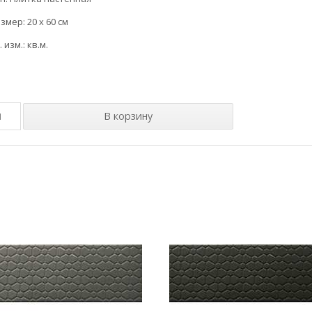
змер: 20 x 60 см
. изм.: кв.м.