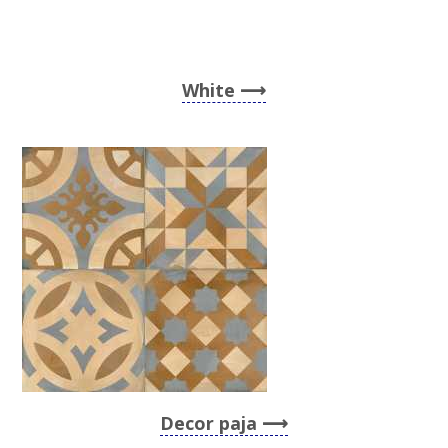
White
Decor paja