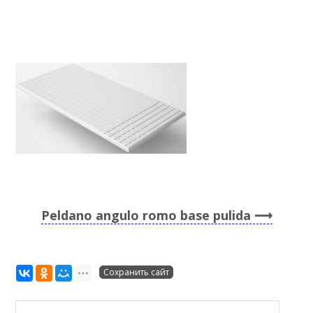
Peldano angulo romo base pulida
Сохранить сайт