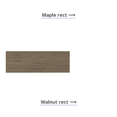
Maple rect
Walnut rect