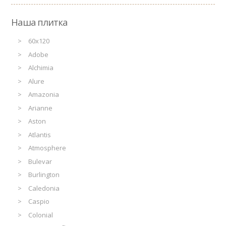
Наша плитка
60x120
Adobe
Alchimia
Alure
Amazonia
Arianne
Aston
Atlantis
Atmosphere
Bulevar
Burlington
Caledonia
Caspio
Colonial