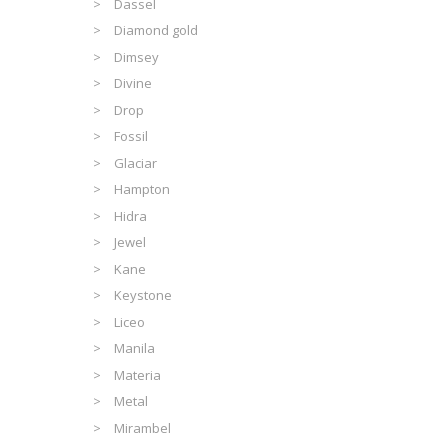
Dassel
Diamond gold
Dimsey
Divine
Drop
Fossil
Glaciar
Hampton
Hidra
Jewel
Kane
Keystone
Liceo
Manila
Materia
Metal
Mirambel